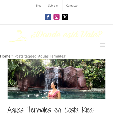
Skip
Blog
Sobre mí
Contacto
to
content
Facebook
Instagram
X
Home
»
Posts tagged "Aguas Termales"
Aguas Termales en Costa Rica: