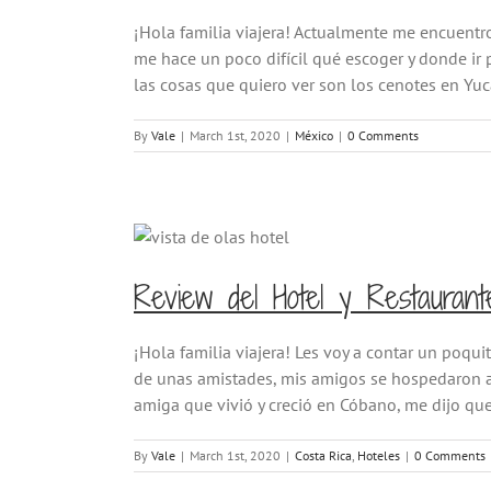
¡Hola familia viajera! Actualmente me encuentr
me hace un poco difícil qué escoger y donde ir 
las cosas que quiero ver son los cenotes en Yuc
By
Vale
|
March 1st, 2020
|
México
|
0 Comments
Review del Hotel y Restaurant
¡Hola familia viajera! Les voy a contar un poquit
de unas amistades, mis amigos se hospedaron ah
amiga que vivió y creció en Cóbano, me dijo que 
By
Vale
|
March 1st, 2020
|
Costa Rica
,
Hoteles
|
0 Comments