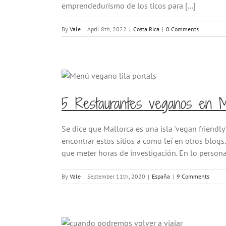
emprendedurismo de los ticos para [...]
By
Vale
|
April 8th, 2022
|
Costa Rica
|
0 Comments
5 Restaurantes veganos en Ma
Se dice que Mallorca es una isla 'vegan friendly
encontrar estos sitios a como leí en otros blog
que meter horas de investigación. En lo personal
By
Vale
|
September 11th, 2020
|
España
|
9 Comments