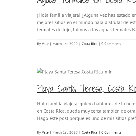
¡Hola familia viajera! ¿Alguna vez has estado e
mejores sitios en el mundo para disfrutar de es
termales de lujo, fuimos a las aguas termales Bal
By
Vale
|
March 1st, 2020
|
Costa Rica
|
0 Comments
Playa Santa Teresa, Costa Ri
Hola familia viajera, quiero hablarles de la he
en Costa Rica, queda muy cerca también de otras
Hago este post porque es uno de mis sitios prefer
By
Vale
|
March 1st, 2020
|
Costa Rica
|
0 Comments