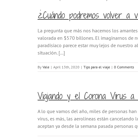
¿Cuándo podremos volver a vi
La pregunta que más nos hacemos los amantes d
valorada en $570 billones. El imaginarnos de 
paradisiaco parece estar muy lejos de nuestro a
situación. [...]
By
Vale
|
April 13th, 2020
|
Tips para el viaje
|
0 Comments
Viajando y el Corona Virus a G
A lo que vamos del año, miles de personas han 
virus, es más, las aerolíneas están cancelando 
aceptan ya desde la semana pasada personas que 