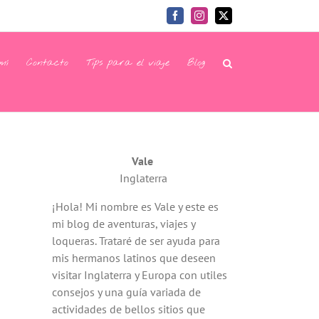
Facebook
Instagram
X
mí
Contacto
Tips para el viaje
Blog
Vale
Inglaterra
¡Hola! Mi nombre es Vale y este es
mi blog de aventuras, viajes y
loqueras. Trataré de ser ayuda para
mis hermanos latinos que deseen
visitar Inglaterra y Europa con utiles
consejos y una guía variada de
actividades de bellos sitios que